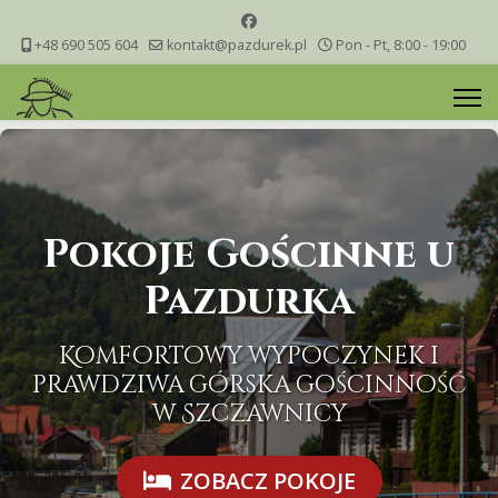
+48 690 505 604
kontakt@pazdurek.pl
Pon - Pt, 8:00 - 19:00
Pokoje Gościnne u
Pazdurka
Komfortowy wypoczynek i
prawdziwa górska gościnność
w Szczawnicy
ZOBACZ POKOJE